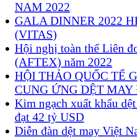
NAM 2022
GALA DINNER 2022 H
(VITAS)
Hội nghị toàn thể Liên
(AFTEX) năm 2022
HỘI THẢO QUỐC TẾ G
CUNG ỨNG DỆT MAY 
Kim ngạch xuất khẩu dệ
đạt 42 tỷ USD
Diễn đàn dệt may Việt N