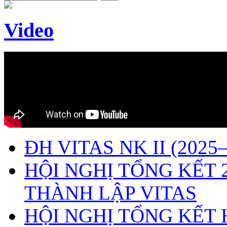
Video
ĐH VITAS NK II (2025–
HỘI NGHỊ TỔNG KẾT 
THÀNH LẬP VITAS
HỘI NGHỊ TỔNG KẾT 