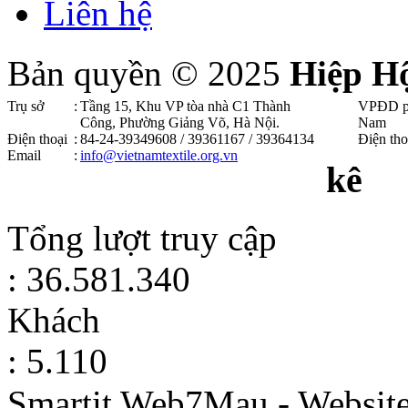
Liên hệ
Bản quyền © 2025
Hiệp H
Trụ sở
:
Tầng 15, Khu VP tòa nhà C1 Thành
VPĐD p
Công, Phường Giảng Võ, Hà Nội .
Nam
Điện thoại
:
84-24-39349608 / 39361167 / 39364134
Điện tho
Email
:
info@vietnamtextile.org.vn
kê
Tổng lượt truy cập
: 36.581.340
Khách
: 5.110
Smartit Web7Mau - Websit