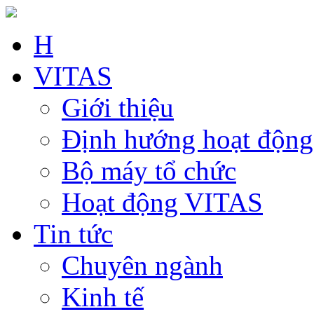
H
VITAS
Giới thiệu
Định hướng hoạt động
Bộ máy tổ chức
Hoạt động VITAS
Tin tức
Chuyên ngành
Kinh tế