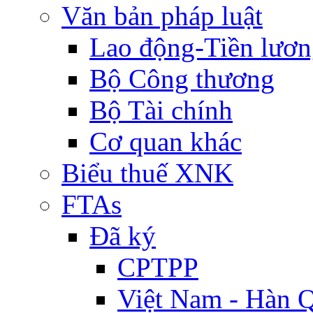
Văn bản pháp luật
Lao động-Tiền lươ
Bộ Công thương
Bộ Tài chính
Cơ quan khác
Biểu thuế XNK
FTAs
Đã ký
CPTPP
Việt Nam - Hàn 