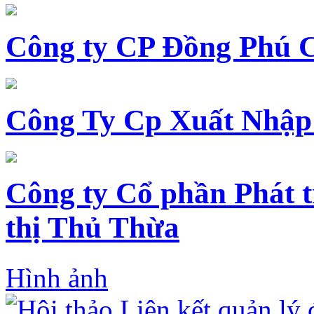
Công ty CP Đồng Phú 
Công Ty Cp Xuất Nhập
Công ty Cổ phần Phát t
thị Thủ Thừa
Hình ảnh