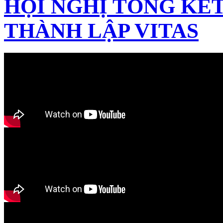
HỘI NGHỊ TỔNG KẾT
THÀNH LẬP VITAS