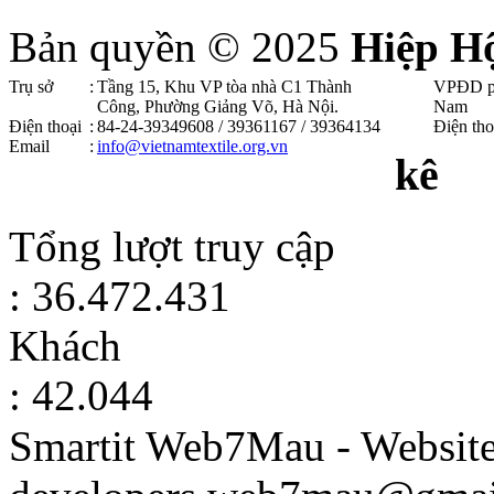
Bản quyền © 2025
Hiệp H
Trụ sở
:
Tầng 15, Khu VP tòa nhà C1 Thành
VPĐD p
Công, Phường Giảng Võ, Hà Nội .
Nam
Điện thoại
:
84-24-39349608 / 39361167 / 39364134
Điện tho
Email
:
info@vietnamtextile.org.vn
kê
Tổng lượt truy cập
: 36.472.431
Khách
: 42.044
Smartit Web7Mau - Websit