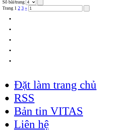
Số bài/trang
Trang
1
2
3
»
Đặt làm trang chủ
RSS
Bản tin VITAS
Liên hệ