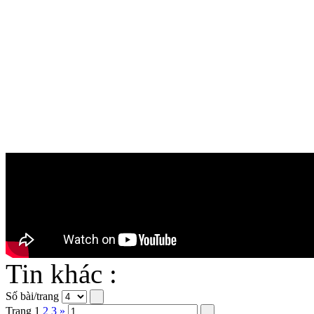
Tin khác :
Số bài/trang
Trang
1
2
3
»