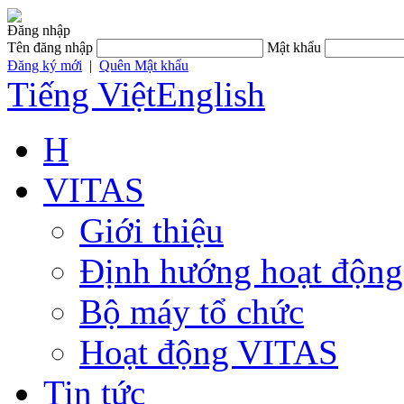
Đăng nhập
Tên đăng nhập
Mật khẩu
Đăng ký mới
|
Quên Mật khẩu
Tiếng Việt
English
H
VITAS
Giới thiệu
Định hướng hoạt động
Bộ máy tổ chức
Hoạt động VITAS
Tin tức