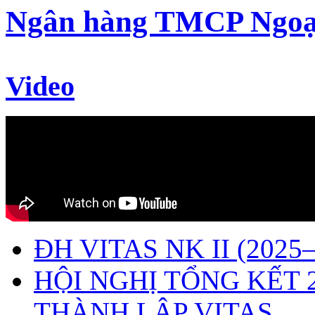
Ngân hàng TMCP Ngoạ
Video
ĐH VITAS NK II (2025–
HỘI NGHỊ TỔNG KẾT 
THÀNH LẬP VITAS