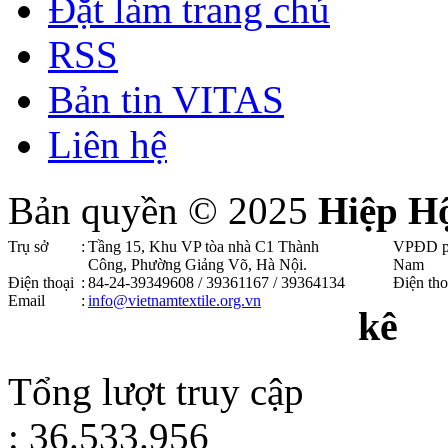
Đặt làm trang chủ
RSS
Bản tin VITAS
Liên hệ
Bản quyền © 2025
Hiệp H
Trụ sở
:
Tầng 15, Khu VP tòa nhà C1 Thành
VPĐD p
Công, Phường Giảng Võ, Hà Nội .
Nam
Điện thoại
:
84-24-39349608 / 39361167 / 39364134
Điện tho
Email
:
info@vietnamtextile.org.vn
kê
Tổng lượt truy cập
: 36.533.956