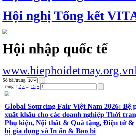
Hội nghị Tổng kết VIT
Hội nhập quốc tế
www.hiephoidetmay.org.vn
Số bài/trang
Trang
1
2
3
...
15
»
Global Sourcing Fair Việt Nam 2026: Bệ 
xuất khẩu cho các doanh nghiệp Thời tra
Phụ kiện, Nội thất & Quà tặng, Điện tử &
bị gia dụng và In ấn & Bao bì