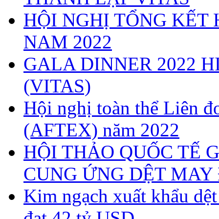
HỘI NGHỊ TỔNG KẾT 
NAM 2022
GALA DINNER 2022 H
(VITAS)
Hội nghị toàn thể Liên
(AFTEX) năm 2022
HỘI THẢO QUỐC TẾ G
CUNG ỨNG DỆT MAY 
Kim ngạch xuất khẩu dệ
đạt 42 tỷ USD