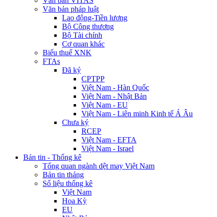
Văn bản VITAS
Văn bản pháp luật
Lao động-Tiền lương
Bộ Công thương
Bộ Tài chính
Cơ quan khác
Biểu thuế XNK
FTAs
Đã ký
CPTPP
Việt Nam - Hàn Quốc
Việt Nam - Nhật Bản
Việt Nam - EU
Việt Nam - Liên minh Kinh tế Á Âu
Chưa ký
RCEP
Việt Nam - EFTA
Việt Nam - Israel
Bản tin - Thống kê
Tổng quan ngành dệt may Việt Nam
Bản tin tháng
Số liệu thống kê
Việt Nam
Hoa Kỳ
EU