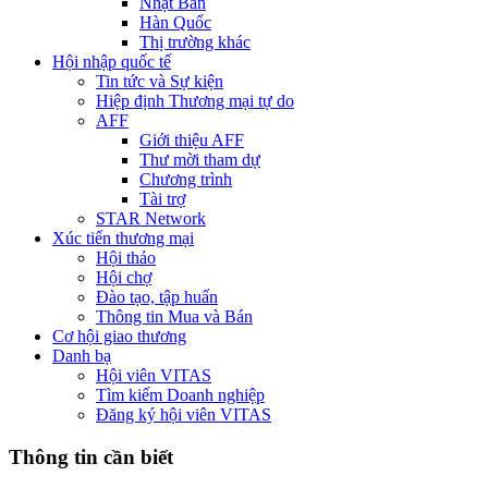
Nhật Bản
Hàn Quốc
Thị trường khác
Hội nhập quốc tế
Tin tức và Sự kiện
Hiệp định Thương mại tự do
AFF
Giới thiệu AFF
Thư mời tham dự
Chương trình
Tài trợ
STAR Network
Xúc tiến thương mại
Hội thảo
Hội chợ
Đào tạo, tập huấn
Thông tin Mua và Bán
Cơ hội giao thương
Danh bạ
Hội viên VITAS
Tìm kiếm Doanh nghiệp
Đăng ký hội viên VITAS
Thông tin cần biết