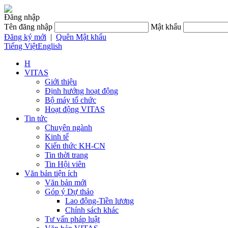
Đăng nhập
Tên đăng nhập
Mật khẩu
Đăng ký mới
|
Quên Mật khẩu
Tiếng Việt
English
H
VITAS
Giới thiệu
Định hướng hoạt động
Bộ máy tổ chức
Hoạt động VITAS
Tin tức
Chuyên ngành
Kinh tế
Kiến thức KH-CN
Tin thời trang
Tin Hội viên
Văn bản tiện ích
Văn bản mới
Góp ý Dự thảo
Lao động-Tiền lương
Chính sách khác
Tư vấn pháp luật