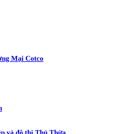
ơng Mại Cotco
h
ệp và đô thị Thủ Thừa