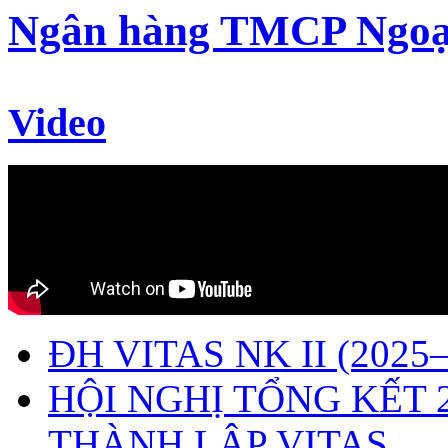
Ngân hàng TMCP Ngoạ
Video
ĐH VITAS NK II (2025–
HỘI NGHỊ TỔNG KẾT 
THÀNH LẬP VITAS