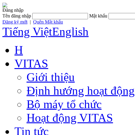
Đăng nhập
Tên đăng nhập
Mật khẩu
Đăng ký mới
|
Quên Mật khẩu
Tiếng Việt
English
H
VITAS
Giới thiệu
Định hướng hoạt động
Bộ máy tổ chức
Hoạt động VITAS
Tin tức