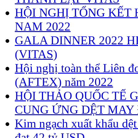
HỘI NGHỊ TỔNG KẾT 
NAM 2022
GALA DINNER 2022 H
(VITAS)
Hội nghị toàn thể Liên
(AFTEX) năm 2022
HỘI THẢO QUỐC TẾ G
CUNG ỨNG DỆT MAY 
Kim ngạch xuất khẩu dệ
đạt 42 tỷ USD