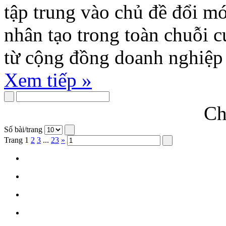
tập trung vào chủ đề đổi mớ
nhân tạo trong toàn chuỗi c
từ cộng đồng doanh nghiệp
Xem tiếp »
Ch
Số bài/trang
Trang
1
2
3
...
23
»