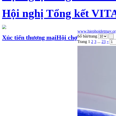
Hội nghị Tổng kết VIT
www.hiephoidetmay.or
Số bài/trang
Xúc tiến thương mại
Hội chợ
Trang
1
2
3
...
23
»