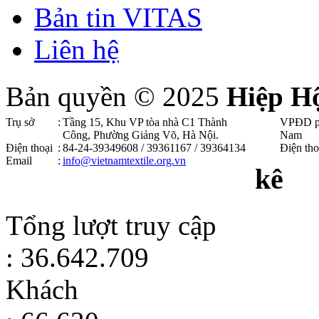
Bản tin VITAS
Liên hệ
Bản quyền © 2025
Hiệp H
Trụ sở
:
Tầng 15, Khu VP tòa nhà C1 Thành
VPĐD p
Công, Phường Giảng Võ, Hà Nội .
Nam
Điện thoại
:
84-24-39349608 / 39361167 / 39364134
Điện tho
Email
:
info@vietnamtextile.org.vn
kê
Tổng lượt truy cập
: 36.642.709
Khách