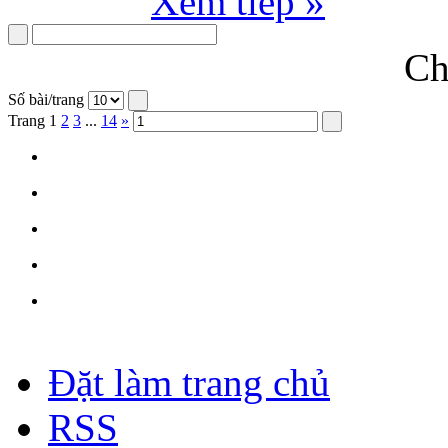
Xem tiếp »
Ch
Số bài/trang
Trang
1
2
3
...
14
»
Đặt làm trang chủ
RSS