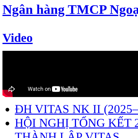
Ngân hàng TMCP Ngoạ
Video
ĐH VITAS NK II (2025–
HỘI NGHỊ TỔNG KẾT 
THÀNH LẬP VITAS