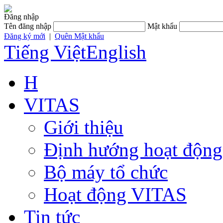
Đăng nhập
Tên đăng nhập
Mật khẩu
Đăng ký mới
|
Quên Mật khẩu
Tiếng Việt
English
H
VITAS
Giới thiệu
Định hướng hoạt động
Bộ máy tổ chức
Hoạt động VITAS
Tin tức