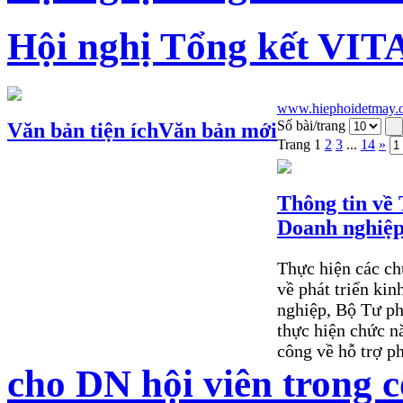
Hội nghị Tổng kết VIT
www.hiephoidetmay.o
Số bài/trang
Văn bản tiện ích
Văn bản mới
Trang
1
2
3
...
14
»
Thông tin về 
Doanh nghiệp
Thực hiện các ch
về phát triển kin
nghiệp, Bộ Tư ph
thực hiện chức n
công về hỗ trợ p
cho DN hội viên trong c