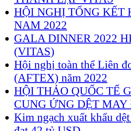
HỘI NGHỊ TỔNG KẾT 
NAM 2022
GALA DINNER 2022 H
(VITAS)
Hội nghị toàn thể Liên
(AFTEX) năm 2022
HỘI THẢO QUỐC TẾ G
CUNG ỨNG DỆT MAY 
Kim ngạch xuất khẩu dệ
đạt 42 tỷ USD