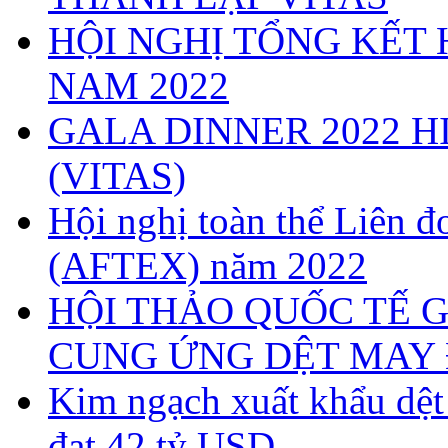
HỘI NGHỊ TỔNG KẾT 
NAM 2022
GALA DINNER 2022 H
(VITAS)
Hội nghị toàn thể Liên
(AFTEX) năm 2022
HỘI THẢO QUỐC TẾ G
CUNG ỨNG DỆT MAY 
Kim ngạch xuất khẩu dệ
đạt 42 tỷ USD