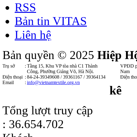
RSS
Bản tin VITAS
Liên hệ
Bản quyền © 2025
Hiệp H
Trụ sở
:
Tầng 15, Khu VP tòa nhà C1 Thành
VPĐD p
Công, Phường Giảng Võ, Hà Nội .
Nam
Điện thoại
:
84-24-39349608 / 39361167 / 39364134
Điện tho
Email
:
info@vietnamtextile.org.vn
kê
Tổng lượt truy cập
: 36.654.702