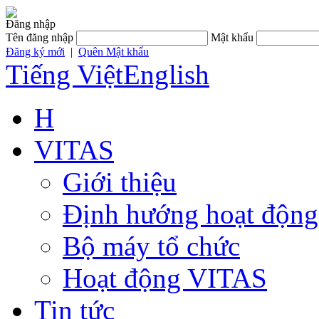
Đăng nhập
Tên đăng nhập
Mật khẩu
Đăng ký mới
|
Quên Mật khẩu
Tiếng Việt
English
H
VITAS
Giới thiệu
Định hướng hoạt động
Bộ máy tổ chức
Hoạt động VITAS
Tin tức