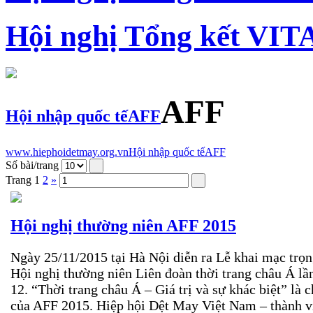
Hội nghị Tổng kết VIT
AFF
Hội nhập quốc tế
AFF
www.hiephoidetmay.org.vn
Hội nhập quốc tế
AFF
Số bài/trang
Trang
1
2
»
Hội nghị thường niên AFF 2015
Ngày 25/11/2015 tại Hà Nội diễn ra Lễ khai mạc trọn
Hội nghị thường niên Liên đoàn thời trang châu Á lầ
12. “Thời trang châu Á – Giá trị và sự khác biệt” là 
của AFF 2015. Hiệp hội Dệt May Việt Nam – thành v