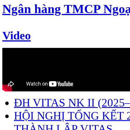
Ngân hàng TMCP Ngoạ
Video
ĐH VITAS NK II (2025–
HỘI NGHỊ TỔNG KẾT 
THÀNH LẬP VITAS