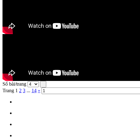
Số bài/trang
Trang
1
2
3
...
14
»