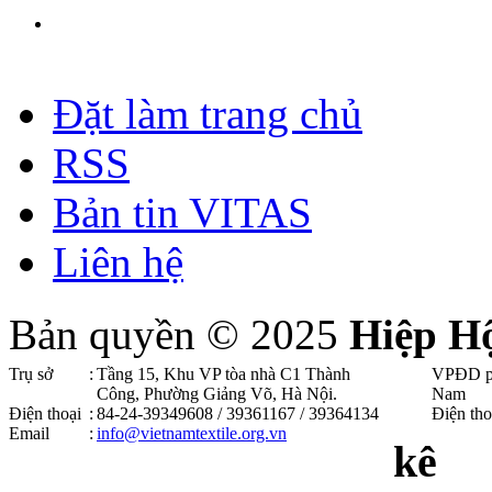
Đặt làm trang chủ
RSS
Bản tin VITAS
Liên hệ
Bản quyền © 2025
Hiệp H
Trụ sở
:
Tầng 15, Khu VP tòa nhà C1 Thành
VPĐD p
Công, Phường Giảng Võ, Hà Nội .
Nam
Điện thoại
:
84-24-39349608 / 39361167 / 39364134
Điện tho
Email
:
info@vietnamtextile.org.vn
kê