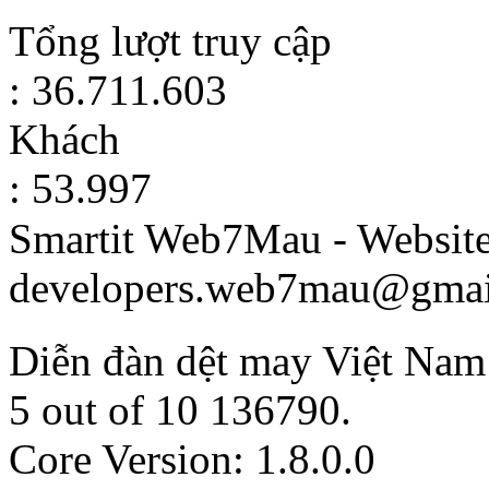
Tổng lượt truy cập
: 36.711.603
Khách
: 53.997
Smartit Web7Mau - Websit
developers.web7mau@gmai
Diễn đàn dệt may Việt Nam
5
out of
10
136790
.
Core Version: 1.8.0.0