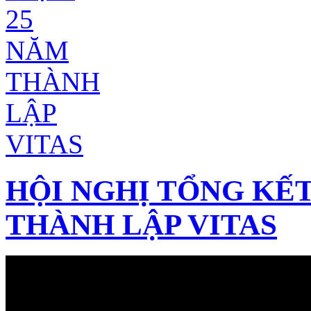
HỘI NGHỊ TỔNG KẾT
THÀNH LẬP VITAS