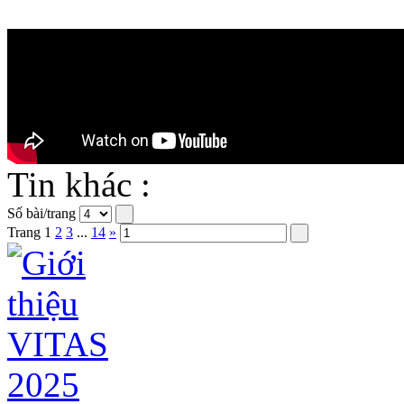
Tin khác :
Số bài/trang
Trang
1
2
3
...
14
»