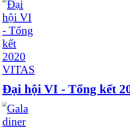
Đại hội VI - Tổng kết 