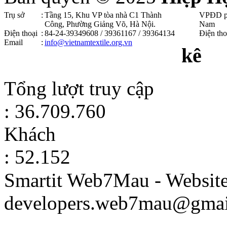
Trụ sở
:
Tầng 15, Khu VP tòa nhà C1 Thành
VPĐD p
Công, Phường Giảng Võ, Hà Nội .
Nam
Điện thoại
:
84-24-39349608 / 39361167 / 39364134
Điện tho
Email
:
info@vietnamtextile.org.vn
kê
Tổng lượt truy cập
: 36.709.760
Khách
: 52.152
Smartit Web7Mau - Websit
developers.web7mau@gmai