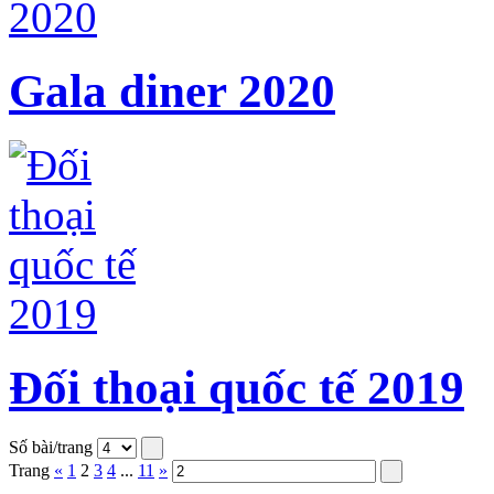
Gala diner 2020
Đối thoại quốc tế 2019
Số bài/trang
Trang
«
1
2
3
4
...
11
»