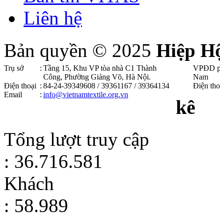
Liên hệ
Bản quyền © 2025
Hiệp H
Trụ sở
:
Tầng 15, Khu VP tòa nhà C1 Thành
VPĐD p
Công, Phường Giảng Võ, Hà Nội .
Nam
Điện thoại
:
84-24-39349608 / 39361167 / 39364134
Điện tho
Email
:
info@vietnamtextile.org.vn
kê
Tổng lượt truy cập
: 36.716.581
Khách
: 58.989