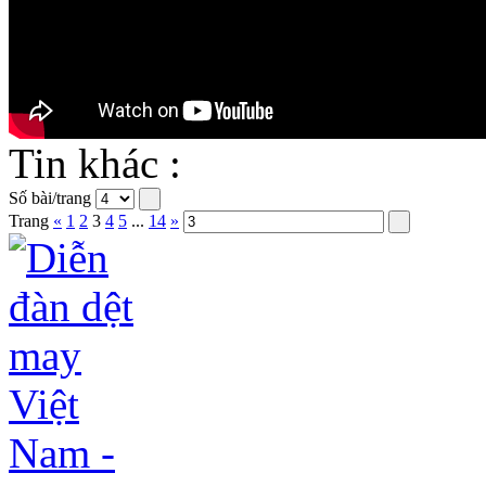
Tin khác :
Số bài/trang
Trang
«
1
2
3
4
5
...
14
»