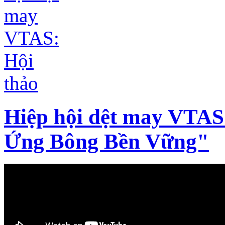
Hiệp hội dệt may VTAS
Ứng Bông Bền Vững"