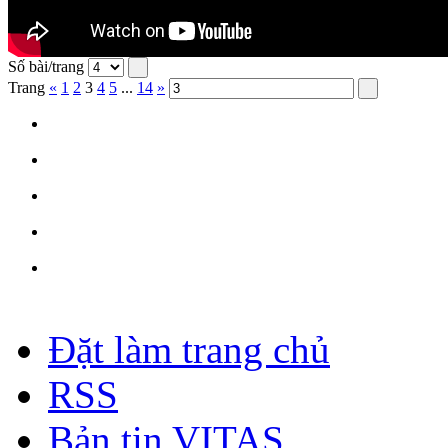
Số bài/trang
Trang
«
1
2
3
4
5
...
14
»
Đặt làm trang chủ
RSS
Bản tin VITAS