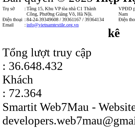
Trụ sở
:
Tầng 15, Khu VP tòa nhà C1 Thành
VPĐD p
Công, Phường Giảng Võ, Hà Nội .
Nam
Điện thoại
:
84-24-39349608 / 39361167 / 39364134
Điện tho
Email
:
info@vietnamtextile.org.vn
kê
Tổng lượt truy cập
: 36.648.432
Khách
: 72.364
Smartit Web7Mau - Websit
developers.web7mau@gmai