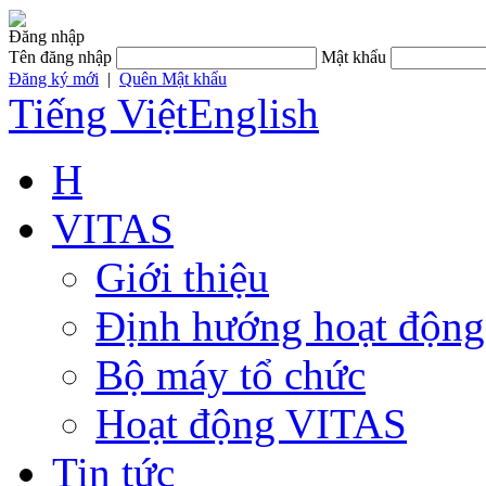
Đăng nhập
Tên đăng nhập
Mật khẩu
Đăng ký mới
|
Quên Mật khẩu
Tiếng Việt
English
H
VITAS
Giới thiệu
Định hướng hoạt động
Bộ máy tổ chức
Hoạt động VITAS
Tin tức