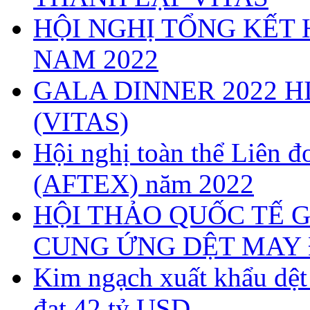
HỘI NGHỊ TỔNG KẾT 
NAM 2022
GALA DINNER 2022 H
(VITAS)
Hội nghị toàn thể Liên
(AFTEX) năm 2022
HỘI THẢO QUỐC TẾ G
CUNG ỨNG DỆT MAY 
Kim ngạch xuất khẩu dệ
đạt 42 tỷ USD