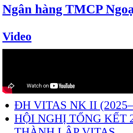
Ngân hàng TMCP Ngoạ
Video
ĐH VITAS NK II (2025–
HỘI NGHỊ TỔNG KẾT 
THÀNH LẬP VITAS