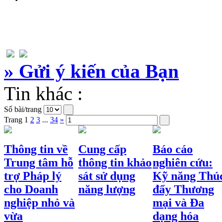
» Gửi ý kiến của Bạn
Tin khác :
Số bài/trang
Trang
1
2
3
...
34
»
Thông tin về
Cung cấp
Báo cáo
Trung tâm hỗ
thông tin khảo
nghiên cứu:
trợ Pháp lý
sát sử dụng
Kỹ năng Thú
cho Doanh
năng lượng
đẩy Thương
nghiệp nhỏ và
mại và Đa
vừa
dạng hóa