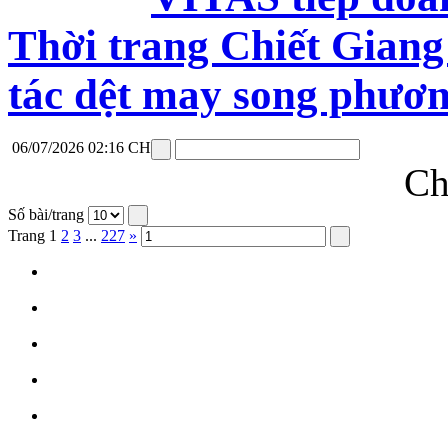
Thời trang Chiết Giang
tác dệt may song phươ
06/07/2026 02:16 CH
Ch
Số bài/trang
Trang
1
2
3
...
227
»