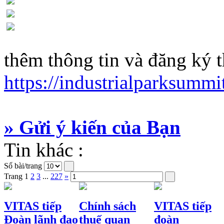
thêm thông tin và đăng ký 
https://industrialparksummi
» Gửi ý kiến của Bạn
Tin khác :
Số bài/trang
Trang
1
2
3
...
227
»
VITAS tiếp
Chính sách
VITAS tiếp
Đoàn lãnh đạo
thuế quan
đoàn