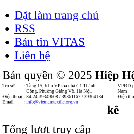
Đặt làm trang chủ
RSS
Bản tin VITAS
Liên hệ
Bản quyền © 2025
Hiệp H
Trụ sở
:
Tầng 15, Khu VP tòa nhà C1 Thành
VPĐD p
Công, Phường Giảng Võ, Hà Nội .
Nam
Điện thoại
:
84-24-39349608 / 39361167 / 39364134
Điện tho
Email
:
info@vietnamtextile.org.vn
kê
Tổng lượt truy cập