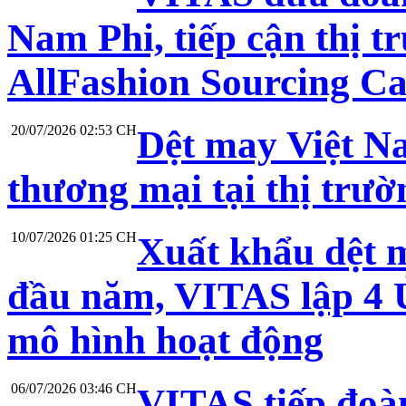
Nam Phi, tiếp cận thị t
AllFashion Sourcing C
20/07/2026 02:53 CH
Dệt may Việt N
thương mại tại thị trư
10/07/2026 01:25 CH
Xuất khẩu dệt 
đầu năm, VITAS lập 4 Ủ
mô hình hoạt động
06/07/2026 03:46 CH
VITAS tiếp đoà