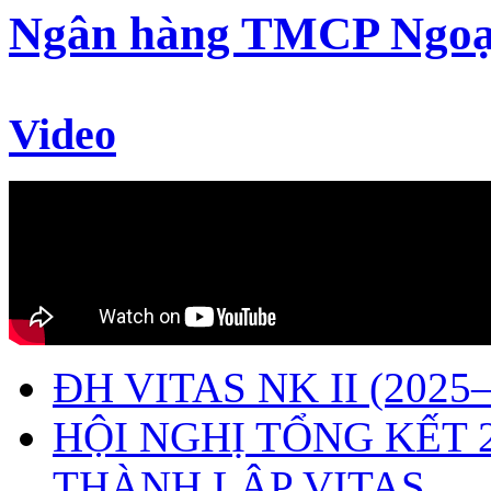
Ngân hàng TMCP Ngoạ
Video
ĐH VITAS NK II (2025–
HỘI NGHỊ TỔNG KẾT 
THÀNH LẬP VITAS