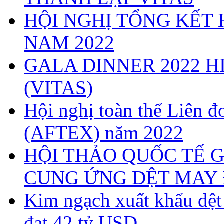
HỘI NGHỊ TỔNG KẾT 
NAM 2022
GALA DINNER 2022 H
(VITAS)
Hội nghị toàn thể Liên
(AFTEX) năm 2022
HỘI THẢO QUỐC TẾ G
CUNG ỨNG DỆT MAY 
Kim ngạch xuất khẩu dệ
đạt 42 tỷ USD