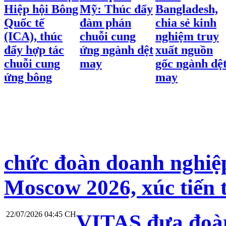
Hiệp hội Bông
Mỹ: Thúc đẩy
Bangladesh,
Quốc tế
đàm phán
chia sẻ kinh
(ICA), thúc
chuỗi cung
nghiệm truy
đẩy hợp tác
ứng ngành dệt
xuất nguồn
chuỗi cung
may
gốc ngành dệ
ứng bông
may
chức đoàn doanh nghiệp
Moscow 2026, xúc tiến 
22/07/2026 04:45 CH
VITAS đưa đoàn