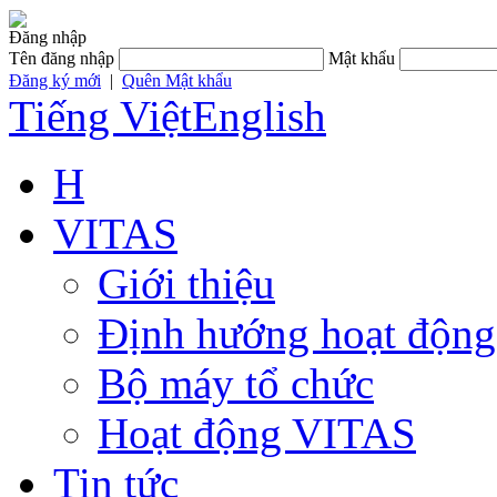
Đăng nhập
Tên đăng nhập
Mật khẩu
Đăng ký mới
|
Quên Mật khẩu
Tiếng Việt
English
H
VITAS
Giới thiệu
Định hướng hoạt động
Bộ máy tổ chức
Hoạt động VITAS
Tin tức