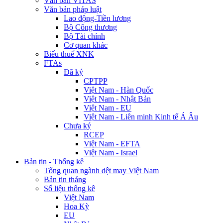
Văn bản VITAS
Văn bản pháp luật
Lao động-Tiền lương
Bộ Công thương
Bộ Tài chính
Cơ quan khác
Biểu thuế XNK
FTAs
Đã ký
CPTPP
Việt Nam - Hàn Quốc
Việt Nam - Nhật Bản
Việt Nam - EU
Việt Nam - Liên minh Kinh tế Á Âu
Chưa ký
RCEP
Việt Nam - EFTA
Việt Nam - Israel
Bản tin - Thống kê
Tổng quan ngành dệt may Việt Nam
Bản tin tháng
Số liệu thống kê
Việt Nam
Hoa Kỳ
EU