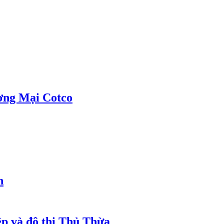
ơng Mại Cotco
h
ệp và đô thị Thủ Thừa