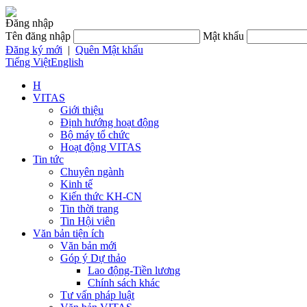
Đăng nhập
Tên đăng nhập
Mật khẩu
Đăng ký mới
|
Quên Mật khẩu
Tiếng Việt
English
H
VITAS
Giới thiệu
Định hướng hoạt động
Bộ máy tổ chức
Hoạt động VITAS
Tin tức
Chuyên ngành
Kinh tế
Kiến thức KH-CN
Tin thời trang
Tin Hội viên
Văn bản tiện ích
Văn bản mới
Góp ý Dự thảo
Lao động-Tiền lương
Chính sách khác
Tư vấn pháp luật