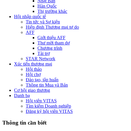
Nhật Bản
Hàn Quốc
Thị trường khác
Hội nhập quốc tế
Tin tức và Sự kiện
Hiệp định Thương mại tự do
AFF
Giới thiệu AFF
Thư mời tham dự
Chương trình
Tài trợ
STAR Network
Xúc tiến thương mại
Hội thảo
Hội chợ
Đào tạo, tập huấn
Thông tin Mua và Bán
Cơ hội giao thương
Danh bạ
Hội viên VITAS
Tìm kiếm Doanh nghiệp
Đăng ký hội viên VITAS
Thông tin cần biết