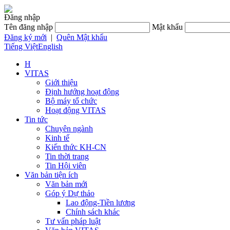
Đăng nhập
Tên đăng nhập
Mật khẩu
Đăng ký mới
|
Quên Mật khẩu
Tiếng Việt
English
H
VITAS
Giới thiệu
Định hướng hoạt động
Bộ máy tổ chức
Hoạt động VITAS
Tin tức
Chuyên ngành
Kinh tế
Kiến thức KH-CN
Tin thời trang
Tin Hội viên
Văn bản tiện ích
Văn bản mới
Góp ý Dự thảo
Lao động-Tiền lương
Chính sách khác
Tư vấn pháp luật