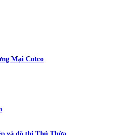
ơng Mại Cotco
h
ệp và đô thị Thủ Thừa