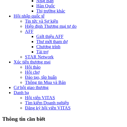
Nhật Bản
Hàn Quốc
Thị trường khác
Hội nhập quốc tế
Tin tức và Sự kiện
Hiệp định Thương mại tự do
AFF
Giới thiệu AFF
Thư mời tham dự
Chương trình
Tài trợ
STAR Network
Xúc tiến thương mại
Hội thảo
Hội chợ
Đào tạo, tập huấn
Thông tin Mua và Bán
Cơ hội giao thương
Danh bạ
Hội viên VITAS
Tìm kiếm Doanh nghiệp
Đăng ký hội viên VITAS
Thông tin cần biết