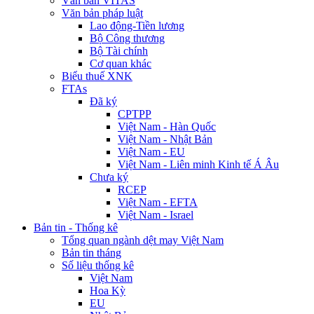
Văn bản VITAS
Văn bản pháp luật
Lao động-Tiền lương
Bộ Công thương
Bộ Tài chính
Cơ quan khác
Biểu thuế XNK
FTAs
Đã ký
CPTPP
Việt Nam - Hàn Quốc
Việt Nam - Nhật Bản
Việt Nam - EU
Việt Nam - Liên minh Kinh tế Á Âu
Chưa ký
RCEP
Việt Nam - EFTA
Việt Nam - Israel
Bản tin - Thống kê
Tổng quan ngành dệt may Việt Nam
Bản tin tháng
Số liệu thống kê
Việt Nam
Hoa Kỳ
EU