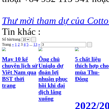
Thư mời tham dự của Cotto
Tin khác :
Số bài/trang
Trang
«
1
2
3
4
5
...
13
»
May 10 kể
Ông chủ
5 chất liệu
chuyện lịch sử
Uniqlo dự
thích hợp cho
Việt Nam qua
đoán lợi
mùa Thu-
BST thời
nhuận phục
Đông
trang
hồi khi đại
dịch lắng
xuống
2022/2