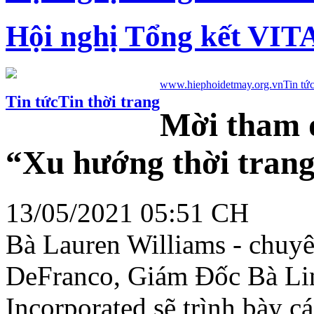
Hội nghị Tổng kết VIT
www.hiephoidetmay.org.vn
Tin tứ
Tin tức
Tin thời trang
Mời tham d
“Xu hướng thời tran
13/05/2021 05:51 CH
Bà Lauren Williams - chuyê
DeFranco, Giám Đốc Bà Li
Incorporated sẽ trình bày c