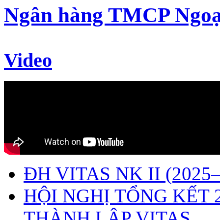
Ngân hàng TMCP Ngoạ
Video
ĐH VITAS NK II (2025–
HỘI NGHỊ TỔNG KẾT 
THÀNH LẬP VITAS