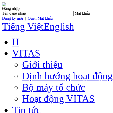
Đăng nhập
Tên đăng nhập
Mật khẩu
Đăng ký mới
|
Quên Mật khẩu
Tiếng Việt
English
H
VITAS
Giới thiệu
Định hướng hoạt động
Bộ máy tổ chức
Hoạt động VITAS
Tin tức