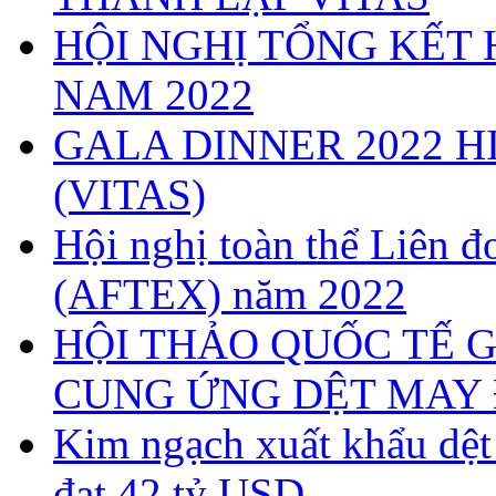
HỘI NGHỊ TỔNG KẾT 
NAM 2022
GALA DINNER 2022 H
(VITAS)
Hội nghị toàn thể Liên
(AFTEX) năm 2022
HỘI THẢO QUỐC TẾ G
CUNG ỨNG DỆT MAY 
Kim ngạch xuất khẩu dệ
đạt 42 tỷ USD