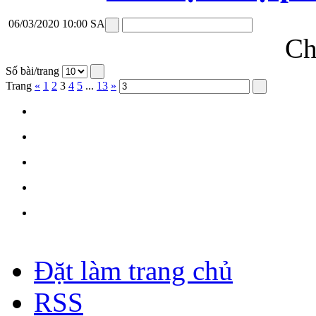
06/03/2020 10:00 SA
Ch
Số bài/trang
Trang
«
1
2
3
4
5
...
13
»
Đặt làm trang chủ
RSS