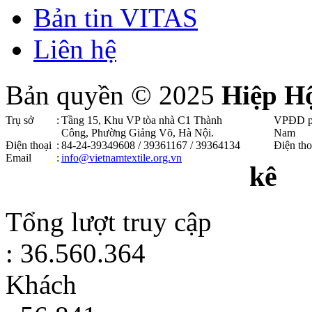
Bản tin VITAS
Liên hệ
Bản quyền © 2025
Hiệp H
Trụ sở
:
Tầng 15, Khu VP tòa nhà C1 Thành
VPĐD p
Công, Phường Giảng Võ, Hà Nội .
Nam
Điện thoại
:
84-24-39349608 / 39361167 / 39364134
Điện tho
Email
:
info@vietnamtextile.org.vn
kê
Tổng lượt truy cập
: 36.560.364
Khách