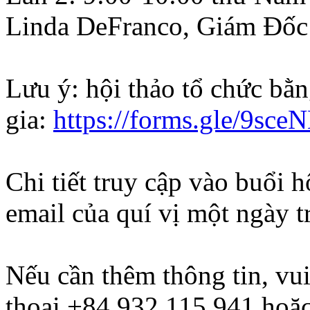
Linda DeFranco, Giám Đốc
Lưu ý: hội thảo tổ chức bằ
gia:
https://forms.gle/9s
Chi tiết truy cập vào buổi h
email của quí vị một ngày t
Nếu cần thêm thông tin, vui
thoại +84 932 115 941 hoặ