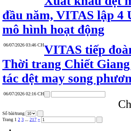
Xuất khẩu dệt 
đầu năm, VITAS lập 4 Ủ
mô hình hoạt động
06/07/2026 03:46 CH
VITAS tiếp đoà
Thời trang Chiết Giang
tác dệt may song phươ
06/07/2026 02:16 CH
Ch
Số bài/trang
Trang
1
2
3
...
217
»