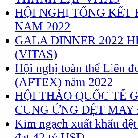
HỘI NGHỊ TỔNG KẾT 
NAM 2022
GALA DINNER 2022 H
(VITAS)
Hội nghị toàn thể Liên
(AFTEX) năm 2022
HỘI THẢO QUỐC TẾ G
CUNG ỨNG DỆT MAY 
Kim ngạch xuất khẩu dệ
đạt 42 tỷ USD