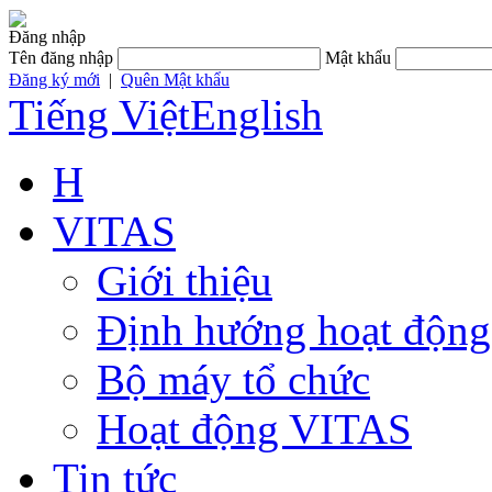
Đăng nhập
Tên đăng nhập
Mật khẩu
Đăng ký mới
|
Quên Mật khẩu
Tiếng Việt
English
H
VITAS
Giới thiệu
Định hướng hoạt động
Bộ máy tổ chức
Hoạt động VITAS
Tin tức