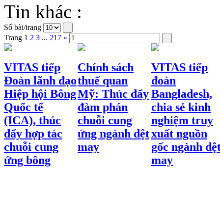
Tin khác :
Số bài/trang
Trang
1
2
3
...
217
»
VITAS tiếp
Chính sách
VITAS tiếp
Đoàn lãnh đạo
thuế quan
đoàn
Hiệp hội Bông
Mỹ: Thúc đẩy
Bangladesh,
Quốc tế
đàm phán
chia sẻ kinh
(ICA), thúc
chuỗi cung
nghiệm truy
đẩy hợp tác
ứng ngành dệt
xuất nguồn
chuỗi cung
may
gốc ngành dệ
ứng bông
may