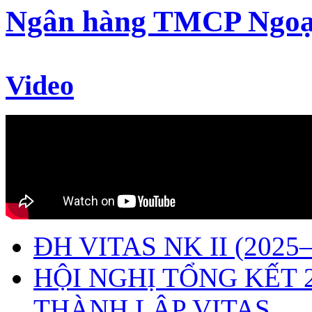
Ngân hàng TMCP Ngoạ
Video
ĐH VITAS NK II (2025–
HỘI NGHỊ TỔNG KẾT 
THÀNH LẬP VITAS