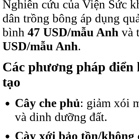
Nghiên cứu của Viện Sức k
dân trồng bông áp dụng quản
bình
47 USD/mẫu Anh
và 
USD/mẫu Anh
.
Các phương pháp điển h
tạo
Cây che phủ
: giảm xói 
và dinh dưỡng đất.
Cày xới bảo tồn/không 