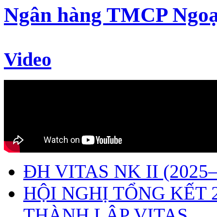
Ngân hàng TMCP Ngoạ
Video
ĐH VITAS NK II (2025–
HỘI NGHỊ TỔNG KẾT 
THÀNH LẬP VITAS