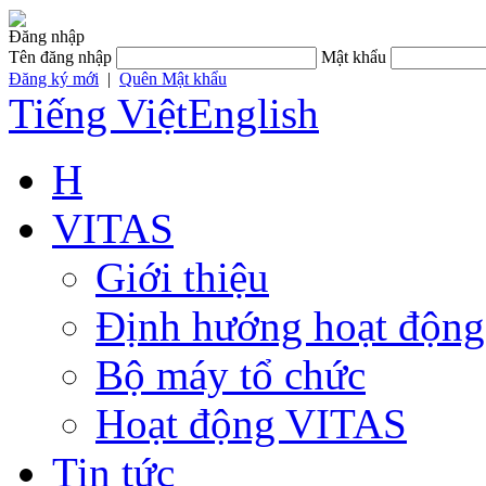
Đăng nhập
Tên đăng nhập
Mật khẩu
Đăng ký mới
|
Quên Mật khẩu
Tiếng Việt
English
H
VITAS
Giới thiệu
Định hướng hoạt động
Bộ máy tổ chức
Hoạt động VITAS
Tin tức