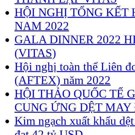
HỘI NGHỊ TỔNG KẾT 
NAM 2022
GALA DINNER 2022 H
(VITAS)
Hội nghị toàn thể Liên
(AFTEX) năm 2022
HỘI THẢO QUỐC TẾ G
CUNG ỨNG DỆT MAY 
Kim ngạch xuất khẩu dệ
đạt 42 tỷ USD