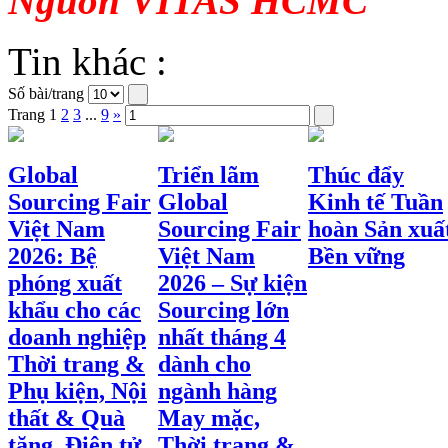
Nguồn VITAS HCMC
Tin khác :
Số bài/trang
Trang
1
2
3
...
9
»
Global
Triển lãm
Thúc đẩy
Sourcing Fair
Global
Kinh tế Tuần
Việt Nam
Sourcing Fair
hoàn Sản xuấ
2026: Bệ
Việt Nam
Bền vững
phóng xuất
2026 – Sự kiện
khẩu cho các
Sourcing lớn
doanh nghiệp
nhất tháng 4
Thời trang &
dành cho
Phụ kiện, Nội
ngành hàng
thất & Quà
May mặc,
tặng, Điện tử
Thời trang &