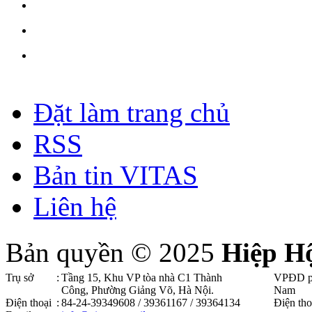
Đặt làm trang chủ
RSS
Bản tin VITAS
Liên hệ
Bản quyền © 2025
Hiệp H
Trụ sở
:
Tầng 15, Khu VP tòa nhà C1 Thành
VPĐD p
Công, Phường Giảng Võ, Hà Nội .
Nam
Điện thoại
:
84-24-39349608 / 39361167 / 39364134
Điện tho