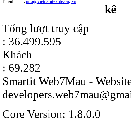
Email
:
info@vietnamtextile.org.vn
kê
Tổng lượt truy cập
: 36.499.595
Khách
: 69.282
Smartit Web7Mau - Websit
developers.web7mau@gmai
Core Version: 1.8.0.0