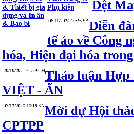
Dệt Ma
& Thiết bị gia
Phụ kiện
dụng và In ấn
06/11/2024 10:26 SA
Diễn đà
& Bao bì
tế ảo về Công n
hóa, Hiện đại hóa tron
20/10/2021 01:29 CH
Thảo luận Hợp 
VIỆT - ẤN
07/12/2020 10:18 SA
Mời dự Hội thả
CPTPP