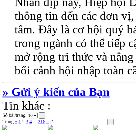
Nhân dịp này, Hiệp hội 
thông tin đến các đơn vị
tâm. Đây là cơ hội quý b
trong ngành có thể tiếp c
mở rộng tri thức và nâng 
bối cảnh hội nhập toàn c
» Gửi ý kiến của Bạn
Tin khác :
Số bài/trang
Trang
«
1
2
3
4
...
216
»