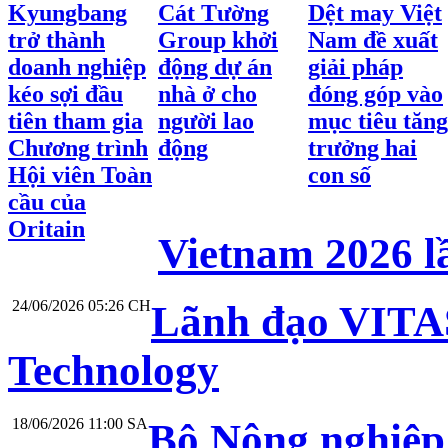
Kyungbang
Cát Tường
Dệt may Việt
trở thành
Group khởi
Nam đề xuất
doanh nghiệp
động dự án
giải pháp
kéo sợi đầu
nhà ở cho
đóng góp vào
tiên tham gia
người lao
mục tiêu tăng
Chương trình
động
trưởng hai
Hội viên Toàn
con số
cầu của
Oritain
Vietnam 2026 l
24/06/2026 05:26 CH
Lãnh đạo VITAS
Technology
18/06/2026 11:00 SA
Bộ Nông nghiệp 