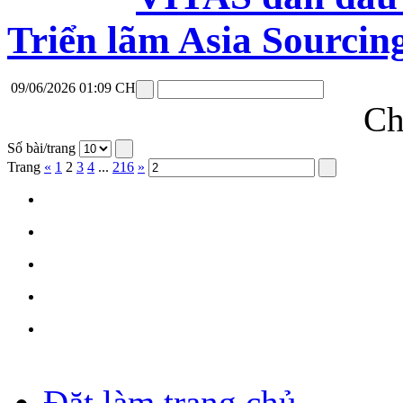
Triển lãm Asia Sourci
09/06/2026 01:09 CH
Ch
Số bài/trang
Trang
«
1
2
3
4
...
216
»
Đặt làm trang chủ