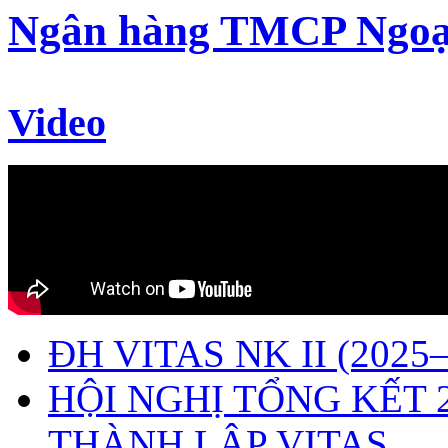
Ngân hàng TMCP Ngoạ
Video
ĐH VITAS NK II (2025–
HỘI NGHỊ TỔNG KẾT 
THÀNH LẬP VITAS