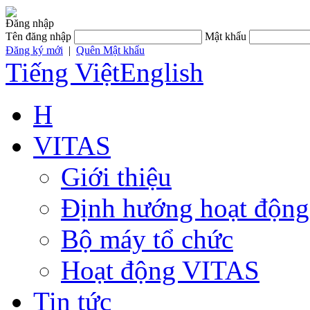
Đăng nhập
Tên đăng nhập
Mật khẩu
Đăng ký mới
|
Quên Mật khẩu
Tiếng Việt
English
H
VITAS
Giới thiệu
Định hướng hoạt động
Bộ máy tổ chức
Hoạt động VITAS
Tin tức