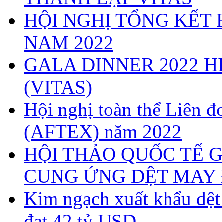
HỘI NGHỊ TỔNG KẾT 
NAM 2022
GALA DINNER 2022 H
(VITAS)
Hội nghị toàn thể Liên
(AFTEX) năm 2022
HỘI THẢO QUỐC TẾ G
CUNG ỨNG DỆT MAY 
Kim ngạch xuất khẩu dệ
đạt 42 tỷ USD