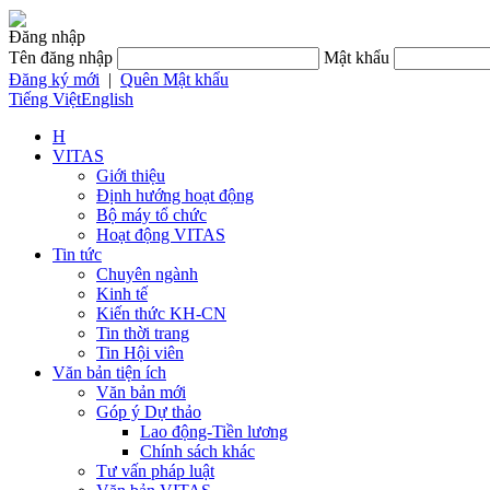
Đăng nhập
Tên đăng nhập
Mật khẩu
Đăng ký mới
|
Quên Mật khẩu
Tiếng Việt
English
H
VITAS
Giới thiệu
Định hướng hoạt động
Bộ máy tổ chức
Hoạt động VITAS
Tin tức
Chuyên ngành
Kinh tế
Kiến thức KH-CN
Tin thời trang
Tin Hội viên
Văn bản tiện ích
Văn bản mới
Góp ý Dự thảo
Lao động-Tiền lương
Chính sách khác
Tư vấn pháp luật