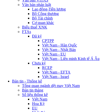
Văn bản VITAS
Văn bản pháp luật
Lao động-Tiền lương
Bộ Công thương
Bộ Tài chính
Cơ quan khác
Biểu thuế XNK
FTAs
Đã ký
CPTPP
Việt Nam - Hàn Quốc
Việt Nam - Nhật Bản
Việt Nam - EU
Việt Nam - Liên minh Kinh tế Á Âu
Chưa ký
RCEP
Việt Nam - EFTA
Việt Nam - Israel
Bản tin - Thống kê
Tổng quan ngành dệt may Việt Nam
Bản tin tháng
Số liệu thống kê
Việt Nam
Hoa Kỳ
EU