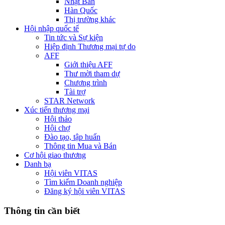
Nhật Bản
Hàn Quốc
Thị trường khác
Hội nhập quốc tế
Tin tức và Sự kiện
Hiệp định Thương mại tự do
AFF
Giới thiệu AFF
Thư mời tham dự
Chương trình
Tài trợ
STAR Network
Xúc tiến thương mại
Hội thảo
Hội chợ
Đào tạo, tập huấn
Thông tin Mua và Bán
Cơ hội giao thương
Danh bạ
Hội viên VITAS
Tìm kiếm Doanh nghiệp
Đăng ký hội viên VITAS
Thông tin cần biết