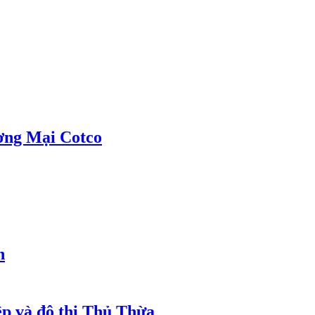
ơng Mại Cotco
h
ệp và đô thị Thủ Thừa