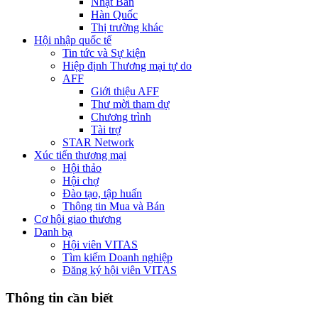
Nhật Bản
Hàn Quốc
Thị trường khác
Hội nhập quốc tế
Tin tức và Sự kiện
Hiệp định Thương mại tự do
AFF
Giới thiệu AFF
Thư mời tham dự
Chương trình
Tài trợ
STAR Network
Xúc tiến thương mại
Hội thảo
Hội chợ
Đào tạo, tập huấn
Thông tin Mua và Bán
Cơ hội giao thương
Danh bạ
Hội viên VITAS
Tìm kiếm Doanh nghiệp
Đăng ký hội viên VITAS
Thông tin cần biết