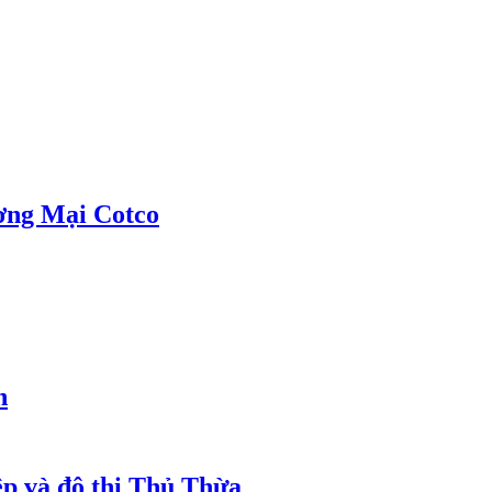
ơng Mại Cotco
h
ệp và đô thị Thủ Thừa