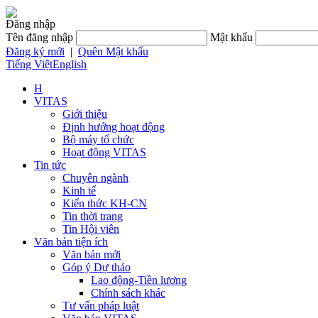
Đăng nhập
Tên đăng nhập
Mật khẩu
Đăng ký mới
|
Quên Mật khẩu
Tiếng Việt
English
H
VITAS
Giới thiệu
Định hướng hoạt động
Bộ máy tổ chức
Hoạt động VITAS
Tin tức
Chuyên ngành
Kinh tế
Kiến thức KH-CN
Tin thời trang
Tin Hội viên
Văn bản tiện ích
Văn bản mới
Góp ý Dự thảo
Lao động-Tiền lương
Chính sách khác
Tư vấn pháp luật