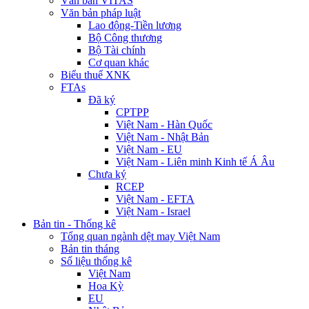
Văn bản VITAS
Văn bản pháp luật
Lao động-Tiền lương
Bộ Công thương
Bộ Tài chính
Cơ quan khác
Biểu thuế XNK
FTAs
Đã ký
CPTPP
Việt Nam - Hàn Quốc
Việt Nam - Nhật Bản
Việt Nam - EU
Việt Nam - Liên minh Kinh tế Á Âu
Chưa ký
RCEP
Việt Nam - EFTA
Việt Nam - Israel
Bản tin - Thống kê
Tổng quan ngành dệt may Việt Nam
Bản tin tháng
Số liệu thống kê
Việt Nam
Hoa Kỳ
EU