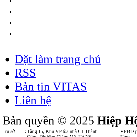
Đặt làm trang chủ
RSS
Bản tin VITAS
Liên hệ
Bản quyền © 2025
Hiệp H
Trụ sở
:
Tầng 15, Khu VP tòa nhà C1 Thành
VPĐD p
Công, Phường Giảng Võ, Hà Nội .
Nam