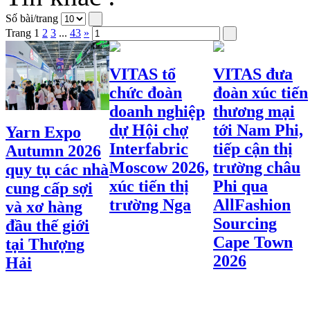
Số bài/trang
Trang
1
2
3
...
43
»
VITAS tổ
VITAS đưa
chức đoàn
đoàn xúc tiến
doanh nghiệp
thương mại
dự Hội chợ
tới Nam Phi,
Yarn Expo
Interfabric
tiếp cận thị
Autumn 2026
Moscow 2026,
trường châu
quy tụ các nhà
xúc tiến thị
Phi qua
cung cấp sợi
trường Nga
AllFashion
và xơ hàng
Sourcing
đầu thế giới
Cape Town
tại Thượng
2026
Hải