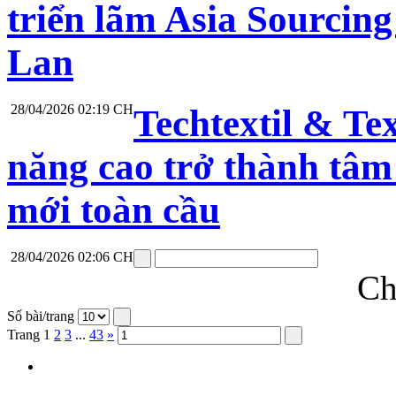
triển lãm Asia Sourcing
Lan
28/04/2026 02:19 CH
Techtextil & Te
năng cao trở thành tâm
mới toàn cầu
28/04/2026 02:06 CH
Ch
Số bài/trang
Trang
1
2
3
...
43
»