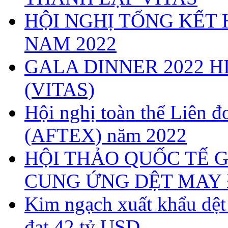
HỘI NGHỊ TỔNG KẾT 
NAM 2022
GALA DINNER 2022 H
(VITAS)
Hội nghị toàn thể Liên
(AFTEX) năm 2022
HỘI THẢO QUỐC TẾ G
CUNG ỨNG DỆT MAY 
Kim ngạch xuất khẩu dệ
đạt 42 tỷ USD