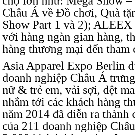
chợ lớn như: Mega Show –
Châu Á về Đồ chơi, Quà tặ
Show Part 1 và 2); ALEEX t
với hàng ngàn gian hàng, t
hàng thương mại đến tham 
Asia Apparel Expo Berlin đư
doanh nghiệp Châu Á trưng
nữ & trẻ em, vải sợi, dệt ma
nhắm tới các khách hàng t
năm 2014 đã diễn ra thành 
của 211 doanh nghiệp Châu