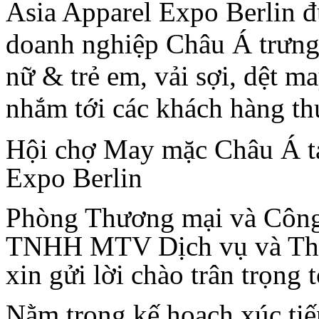
Asia Apparel Expo Berlin đư
doanh nghiệp Châu Á trưng
nữ & trẻ em, vải sợi, dệt ma
nhắm tới các khách hàng t
Hội chợ May mặc Châu Á tạ
Expo Berlin
Phòng Thương mại và Công
TNHH MTV Dịch vụ và Th
xin gửi lời chào trân trọng
Nằm trong kế hoạch xúc ti