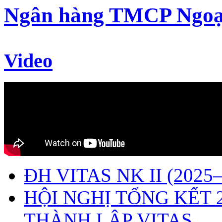
Ngân hàng TMCP Ngoạ
Video
ĐH VITAS NK II (2025–
HỘI NGHỊ TỔNG KẾT 
THÀNH LẬP VITAS