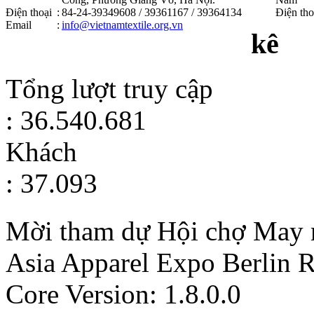
Điện thoại
:
84-24-39349608 / 39361167 / 39364134
Điện tho
Email
:
info@vietnamtextile.org.vn
kê
Tổng lượt truy cập
: 36.540.681
Khách
: 37.093
Mời tham dự Hội chợ May m
Asia Apparel Expo Berlin
R
Core Version: 1.8.0.0