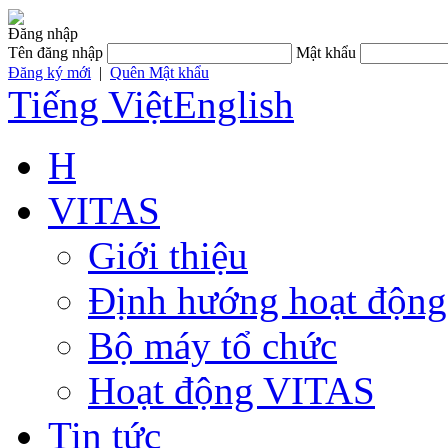
Đăng nhập
Tên đăng nhập
Mật khẩu
Đăng ký mới
|
Quên Mật khẩu
Tiếng Việt
English
H
VITAS
Giới thiệu
Định hướng hoạt động
Bộ máy tổ chức
Hoạt động VITAS
Tin tức