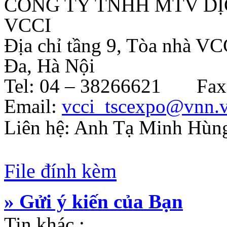
CÔNG TY TNHH MTV DỊ
VCCI
Địa chỉ tầng 9, Tòa nhà V
Đa, Hà Nội
Tel: 04 – 38266621 Fax:
Email:
vcci_tscexpo@vnn.
Liên hệ: Anh Tạ Minh Hùn
File đính kèm
» Gửi ý kiến của Bạn
Tin khác :