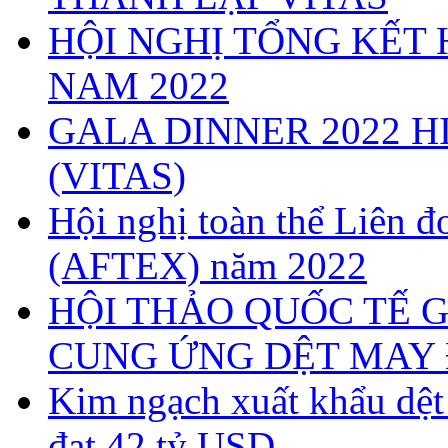
HỘI NGHỊ TỔNG KẾT 
NAM 2022
GALA DINNER 2022 H
(VITAS)
Hội nghị toàn thể Liên
(AFTEX) năm 2022
HỘI THẢO QUỐC TẾ G
CUNG ỨNG DỆT MAY 
Kim ngạch xuất khẩu dệ
đạt 42 tỷ USD