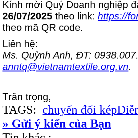
Kính mời Quý Doanh nghiệp đ
26/07/2025
theo link:
https://
theo mã QR code.
Liên hệ:
Ms. Quỳnh Anh, ĐT: 0938.007.
anntq@vietnamtextile.org.vn
.
Trân trọng,
TAGS:
chuyển đổi kép
Diễ
» Gửi ý kiến của Bạn
Tin khác :