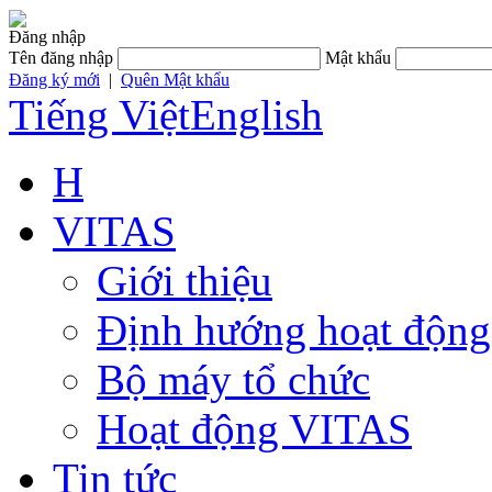
Đăng nhập
Tên đăng nhập
Mật khẩu
Đăng ký mới
|
Quên Mật khẩu
Tiếng Việt
English
H
VITAS
Giới thiệu
Định hướng hoạt động
Bộ máy tổ chức
Hoạt động VITAS
Tin tức