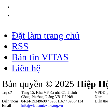
Đặt làm trang chủ
RSS
Bản tin VITAS
Liên hệ
Bản quyền © 2025
Hiệp H
Trụ sở
:
Tầng 15, Khu VP tòa nhà C1 Thành
VPĐD p
Công, Phường Giảng Võ, Hà Nội .
Nam
Điện thoại
:
84-24-39349608 / 39361167 / 39364134
Điện tho
Email
:
info@vietnamtextile.org.vn