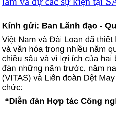
lãm và dự các sự kiện tạ
Kính gửi: Ban Lãnh đạo - Q
V
iệt Nam và Đài Loan đã thiết 
và văn hóa trong nhiều năm q
chiều sâu và vì lợi ích của hai
đàn những năm trước, năm na
(VITAS) và Liên đoàn Dệt May Đ
chức:
“Diễn đàn Hợp tác Công ng