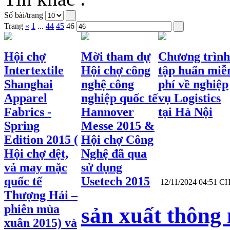
Số bài/trang
Trang
«
1
...
44
45
46
Hội chợ
Mời tham dự
Chương trình
Intertextile
Hội chợ công
tập huấn miễ
Shanghai
nghệ công
phí về nghiệp
Apparel
nghiệp quốc tế
vụ Logistics
Fabrics -
Hannover
tại Hà Nội
Spring
Messe 2015 &
Edition 2015 (
Hội chợ Công
Hội chợ dệt,
Nghệ đã qua
vả may mặc
sử dụng
quốc tế
Usetech 2015
12/11/2024 04:51 C
Thượng Hải –
phiên mùa
sản xuất thông 
xuân 2015) và