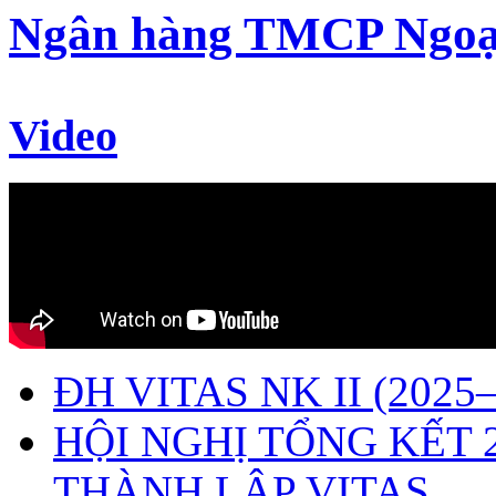
Ngân hàng TMCP Ngoạ
Video
ĐH VITAS NK II (2025–
HỘI NGHỊ TỔNG KẾT 
THÀNH LẬP VITAS