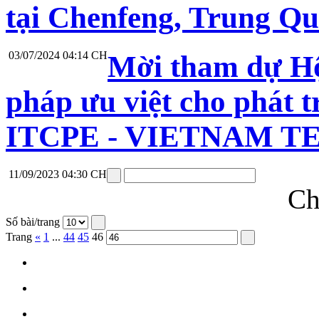
tại Chenfeng, Trung Qu
03/07/2024 04:14 CH
Mời tham dự Hộ
pháp ưu việt cho phát t
ITCPE - VIETNAM TE
11/09/2023 04:30 CH
Ch
Số bài/trang
Trang
«
1
...
44
45
46