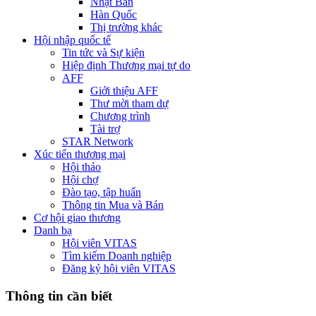
Nhật Bản
Hàn Quốc
Thị trường khác
Hội nhập quốc tế
Tin tức và Sự kiện
Hiệp định Thương mại tự do
AFF
Giới thiệu AFF
Thư mời tham dự
Chương trình
Tài trợ
STAR Network
Xúc tiến thương mại
Hội thảo
Hội chợ
Đào tạo, tập huấn
Thông tin Mua và Bán
Cơ hội giao thương
Danh bạ
Hội viên VITAS
Tìm kiếm Doanh nghiệp
Đăng ký hội viên VITAS
Thông tin cần biết