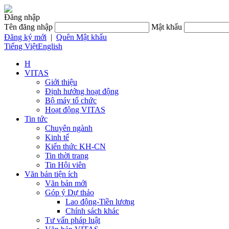
Đăng nhập
Tên đăng nhập
Mật khẩu
Đăng ký mới
|
Quên Mật khẩu
Tiếng Việt
English
H
VITAS
Giới thiệu
Định hướng hoạt động
Bộ máy tổ chức
Hoạt động VITAS
Tin tức
Chuyên ngành
Kinh tế
Kiến thức KH-CN
Tin thời trang
Tin Hội viên
Văn bản tiện ích
Văn bản mới
Góp ý Dự thảo
Lao động-Tiền lương
Chính sách khác
Tư vấn pháp luật