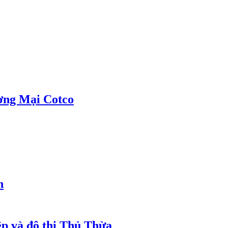
ơng Mại Cotco
h
ệp và đô thị Thủ Thừa