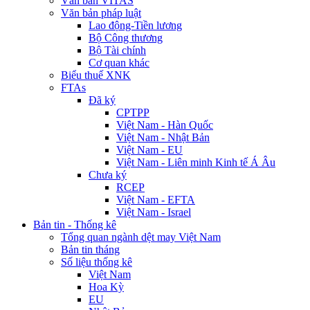
Văn bản VITAS
Văn bản pháp luật
Lao động-Tiền lương
Bộ Công thương
Bộ Tài chính
Cơ quan khác
Biểu thuế XNK
FTAs
Đã ký
CPTPP
Việt Nam - Hàn Quốc
Việt Nam - Nhật Bản
Việt Nam - EU
Việt Nam - Liên minh Kinh tế Á Âu
Chưa ký
RCEP
Việt Nam - EFTA
Việt Nam - Israel
Bản tin - Thống kê
Tổng quan ngành dệt may Việt Nam
Bản tin tháng
Số liệu thống kê
Việt Nam
Hoa Kỳ
EU