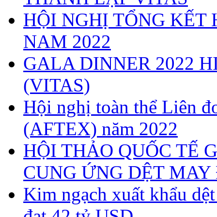
HỘI NGHỊ TỔNG KẾT 
NAM 2022
GALA DINNER 2022 H
(VITAS)
Hội nghị toàn thể Liên
(AFTEX) năm 2022
HỘI THẢO QUỐC TẾ G
CUNG ỨNG DỆT MAY 
Kim ngạch xuất khẩu dệ
đạt 42 tỷ USD