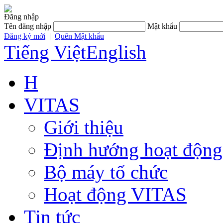
Đăng nhập
Tên đăng nhập
Mật khẩu
Đăng ký mới
|
Quên Mật khẩu
Tiếng Việt
English
H
VITAS
Giới thiệu
Định hướng hoạt động
Bộ máy tổ chức
Hoạt động VITAS
Tin tức