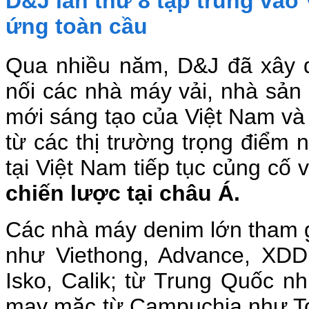
D&J lần thứ 8 tập trung vào
ứng toàn cầu
Qua nhiều năm, D&J đã xây 
nối các nhà máy vải, nhà sản 
mới sáng tạo của Việt Nam và
từ các thị trường trọng điểm
tại Việt Nam tiếp tục củng cố 
chiến lược tại châu Á.
Các nhà máy denim lớn tham g
như Viethong, Advance, XDD
Isko, Calik; từ Trung Quốc n
may mặc từ Campuchia như To