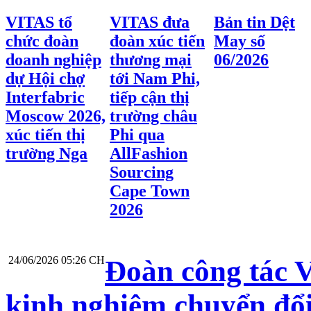
VITAS tổ
VITAS đưa
Bản tin Dệt
chức đoàn
đoàn xúc tiến
May số
doanh nghiệp
thương mại
06/2026
dự Hội chợ
tới Nam Phi,
Interfabric
tiếp cận thị
Moscow 2026,
trường châu
xúc tiến thị
Phi qua
trường Nga
AllFashion
Sourcing
Cape Town
2026
24/06/2026 05:26 CH
Đoàn công tác V
kinh nghiệm chuyển đổi