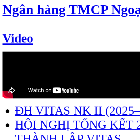
Ngân hàng TMCP Ngoạ
Video
ĐH VITAS NK II (2025–
HỘI NGHỊ TỔNG KẾT 
THÀNH LẬP VITAS