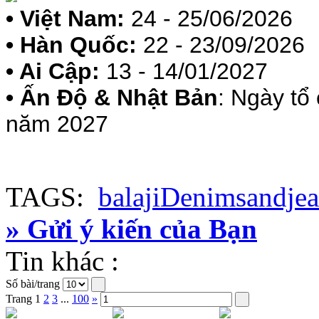
• Việt Nam:
24 - 25/06/2026
• Hàn Quốc:
22 - 23/09/2026
• Ai Cập:
13 - 14/01/2027
• Ấn Độ & Nhật Bản
: Ngày tổ
năm 2027
TAGS:
balaji
Denimsandjea
» Gửi ý kiến của Bạn
Tin khác :
Số bài/trang
Trang
1
2
3
...
100
»