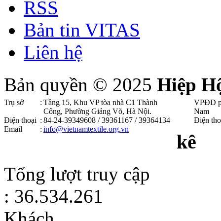
RSS
Bản tin VITAS
Liên hệ
Bản quyền © 2025
Hiệp H
Trụ sở
:
Tầng 15, Khu VP tòa nhà C1 Thành
VPĐD p
Công, Phường Giảng Võ, Hà Nội .
Nam
Điện thoại
:
84-24-39349608 / 39361167 / 39364134
Điện tho
Email
:
info@vietnamtextile.org.vn
kê
Tổng lượt truy cập
: 36.534.261
Khách