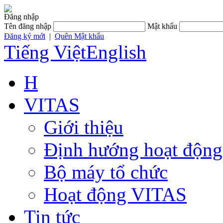
Đăng nhập
Tên đăng nhập
Mật khẩu
Đăng ký mới
|
Quên Mật khẩu
Tiếng Việt
English
H
VITAS
Giới thiệu
Định hướng hoạt động
Bộ máy tổ chức
Hoạt động VITAS
Tin tức