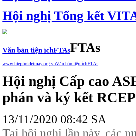
Hội nghị Tổng kết VIT
FTAs
Văn bản tiện ích
FTAs
www.hiephoidetmay.org.vn
Văn bản tiện ích
FTAs
Hội nghị Cấp cao AS
phán và ký kết RCEP
13/11/2020 08:42 SA
Tại hội nghị lần này, các n