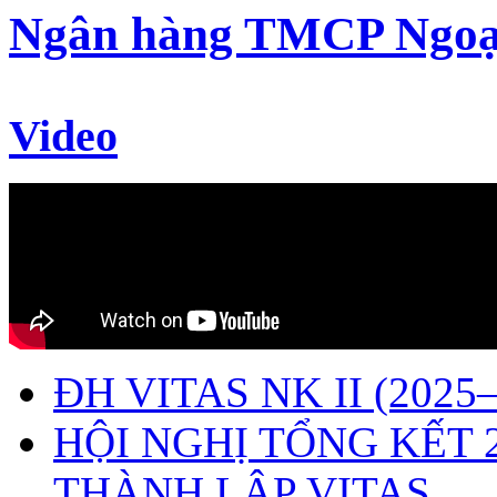
Ngân hàng TMCP Ngoạ
Video
ĐH VITAS NK II (2025–
HỘI NGHỊ TỔNG KẾT 
THÀNH LẬP VITAS