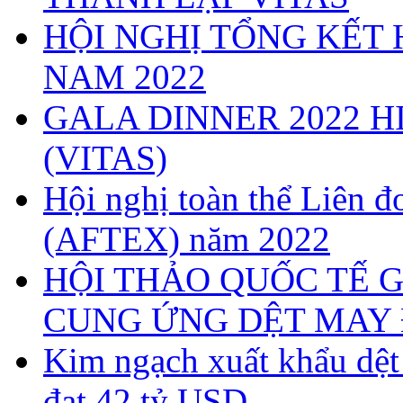
HỘI NGHỊ TỔNG KẾT 
NAM 2022
GALA DINNER 2022 H
(VITAS)
Hội nghị toàn thể Liên
(AFTEX) năm 2022
HỘI THẢO QUỐC TẾ G
CUNG ỨNG DỆT MAY 
Kim ngạch xuất khẩu dệ
đạt 42 tỷ USD