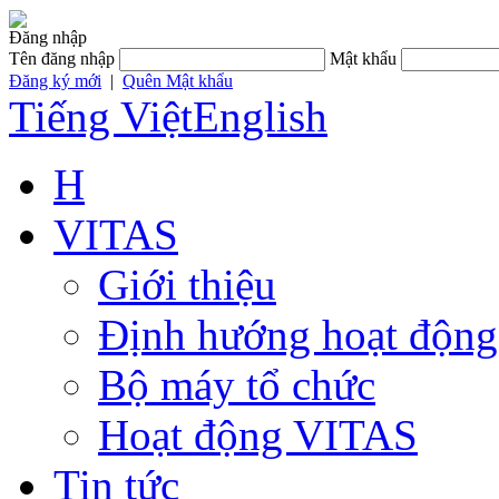
Đăng nhập
Tên đăng nhập
Mật khẩu
Đăng ký mới
|
Quên Mật khẩu
Tiếng Việt
English
H
VITAS
Giới thiệu
Định hướng hoạt động
Bộ máy tổ chức
Hoạt động VITAS
Tin tức