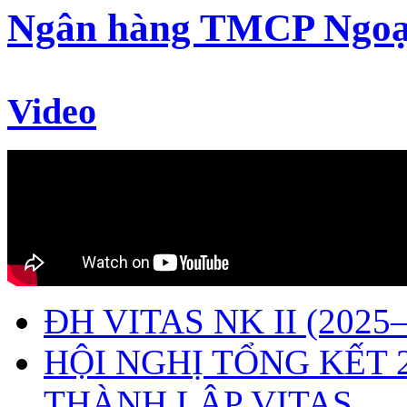
Ngân hàng TMCP Ngoạ
Video
ĐH VITAS NK II (2025–
HỘI NGHỊ TỔNG KẾT 
THÀNH LẬP VITAS