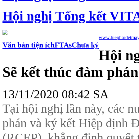
Hội nghị Tổng kết VIT
www.hiephoidetmay
Văn bản tiện ích
FTAs
Chưa ký
Hội n
Sẽ kết thúc đàm phá
13/11/2020 08:42 SA
Tại hội nghị lần này, các n
phán và ký kết Hiệp định Đ
(RCEP), khẳng định quyết 