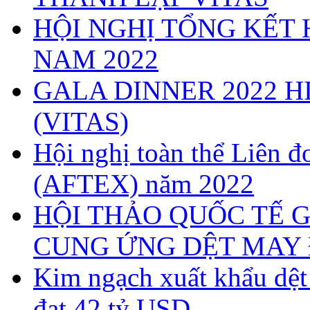
HỘI NGHỊ TỔNG KẾT 
NAM 2022
GALA DINNER 2022 H
(VITAS)
Hội nghị toàn thể Liên
(AFTEX) năm 2022
HỘI THẢO QUỐC TẾ G
CUNG ỨNG DỆT MAY 
Kim ngạch xuất khẩu dệ
đạt 42 tỷ USD