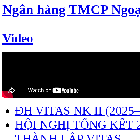
Ngân hàng TMCP Ngoạ
Video
ĐH VITAS NK II (2025–
HỘI NGHỊ TỔNG KẾT 
THÀNH LẬP VITAS