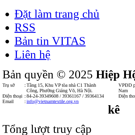
Đặt làm trang chủ
RSS
Bản tin VITAS
Liên hệ
Bản quyền © 2025
Hiệp H
Trụ sở
:
Tầng 15, Khu VP tòa nhà C1 Thành
VPĐD p
Công, Phường Giảng Võ, Hà Nội .
Nam
Điện thoại
:
84-24-39349608 / 39361167 / 39364134
Điện tho
Email
:
info@vietnamtextile.org.vn
kê
Tổng lượt truy cập