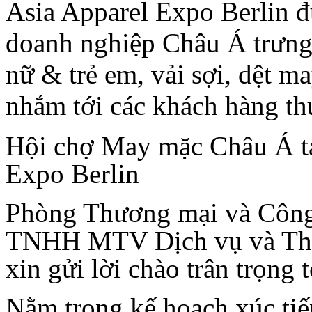
Asia Apparel Expo Berlin đư
doanh nghiệp Châu Á trưng
nữ & trẻ em, vải sợi, dệt ma
nhắm tới các khách hàng t
Hội chợ May mặc Châu Á tạ
Expo Berlin
Phòng Thương mại và Công
TNHH MTV Dịch vụ và Th
xin gửi lời chào trân trọng
Nằm trong kế hoạch xúc ti