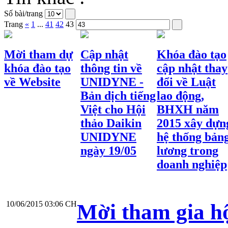
Số bài/trang
Trang
«
1
...
41
42
43
Mời tham dự
Cập nhật
Khóa đào tạo
khóa đào tạo
thông tin về
cập nhật thay
về Website
UNIDYNE -
đổi về Luật
Bản dịch tiếng
lao động,
Việt cho Hội
BHXH năm
thảo Daikin
2015 xây dựn
UNIDYNE
hệ thống bản
ngày 19/05
lương trong
doanh nghiệp
10/06/2015 03:06 CH
Mời tham gia hộ