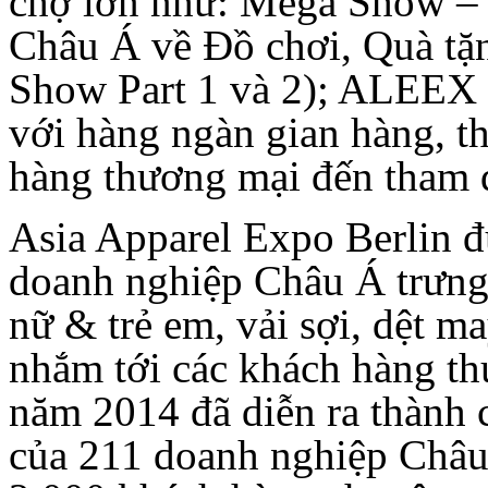
chợ lớn như: Mega Show –
Châu Á về Đồ chơi, Quà tặ
Show Part 1 và 2); ALEEX t
với hàng ngàn gian hàng, t
hàng thương mại đến tham 
Asia Apparel Expo Berlin đư
doanh nghiệp Châu Á trưng
nữ & trẻ em, vải sợi, dệt ma
nhắm tới các khách hàng t
năm 2014 đã diễn ra thành 
của 211 doanh nghiệp Châu