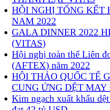
HỘI NGHỊ TỔNG KẾT 
NAM 2022
GALA DINNER 2022 H
(VITAS)
Hội nghị toàn thể Liên
(AFTEX) năm 2022
HỘI THẢO QUỐC TẾ G
CUNG ỨNG DỆT MAY 
Kim ngạch xuất khẩu dệ
đạt 42 tỷ USD