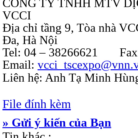
CÔNG TY TNHH MTV DỊ
VCCI
Địa chỉ tầng 9, Tòa nhà V
Đa, Hà Nội
Tel: 04 – 38266621 Fax:
Email:
vcci_tscexpo@vnn.
Liên hệ: Anh Tạ Minh Hùn
File đính kèm
» Gửi ý kiến của Bạn
Tin khác :