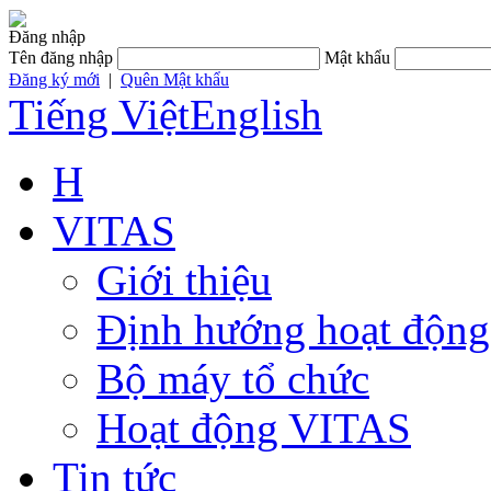
Đăng nhập
Tên đăng nhập
Mật khẩu
Đăng ký mới
|
Quên Mật khẩu
Tiếng Việt
English
H
VITAS
Giới thiệu
Định hướng hoạt động
Bộ máy tổ chức
Hoạt động VITAS
Tin tức